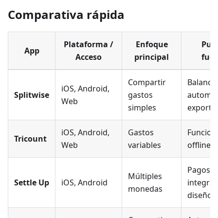
Comparativa rápida
Plataforma /
Enfoque
Pun
App
Acceso
principal
fuer
Compartir
Balance
iOS, Android,
Splitwise
gastos
automát
Web
simples
exporta
iOS, Android,
Gastos
Funcion
Tricount
Web
variables
offline y
Pagos
Múltiples
Settle Up
iOS, Android
integra
monedas
diseño a