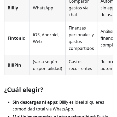
Compartir
Automát
Billly
WhatsApp
gastos vía
sin app, 
chat
de usar
Finanzas
Análisis
iOS, Android,
personales y
Fintonic
financie
Web
gastos
complet
compartidos
(varía según
Gastos
Recorda
BillPin
disponibilidad)
recurrentes
automat
¿Cuál elegir?
Sin descargas ni apps
: Billly es ideal si quieres
comodidad total vía WhatsApp.
Multiples monedas o internacionalidad
: Settle